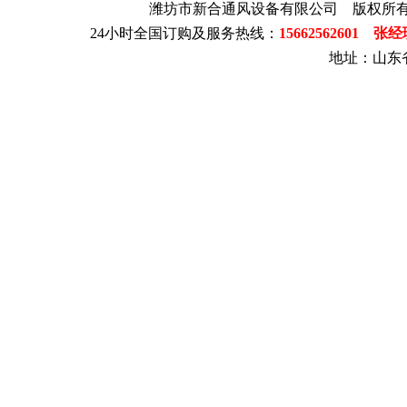
潍坊市新合通风设备有限公司 版权所
24小时全国订购及服务热线：
15662562601 张
地址：山东