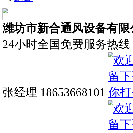
潍坊市新合通风设备有限
24小时全国免费服务热线
张经理 18653668101