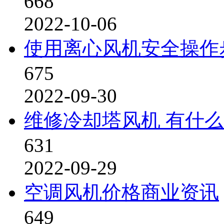
668
2022-10-06
使用离心风机安全操作
675
2022-09-30
维修冷却塔风机 有什
631
2022-09-29
空调风机价格商业资讯
649