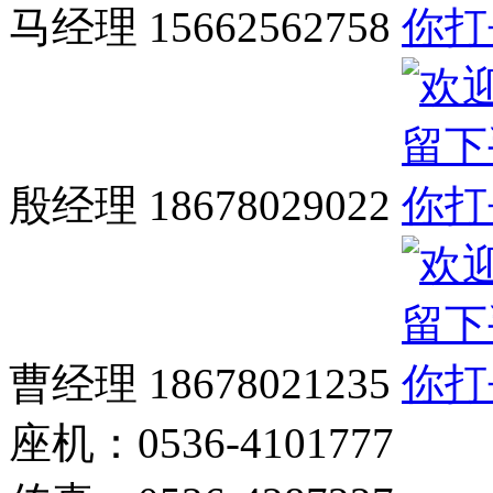
马经理 15662562758
殷经理 18678029022
曹经理 18678021235
座机：0536-4101777