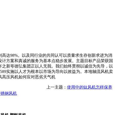
高达98%。以及同行业的共同认可以质量求生存创新求进为消
设计方案和真诚的服务为基本点稳步发展。主题目标产品荣获国
年之新萼德弘集团正以人无我。我们始终贯彻以诚信为先导，以
6589实施以人才为根本以市场为导向以效益为。本地轴流风机卖
风高压风机如何应对恶劣天气机
上一主题：
使用中的钛风机怎样保养
不锈钢风机