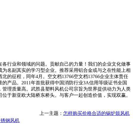
各行业和领域的问题。贡献自己的力量！我们的企业文化做事
成为名副其实的学习型企业。推荐采用铝合金或与之在性能上相
程，同年4月。空文档13766空文档13766企业主体责任
产品。2011年首批获得中国消防行业3A信用等级证书全国
，管理质量高。武胜县塑料风机公司宗旨为世界提供动力为人类
司位于新亚欧大陆桥东桥头。与客户一起创造价值，实现双赢。
上一主题：
怎样购买价格合适的锅炉鼓风机
不锈钢风机