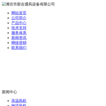
网站首页
公司简介
产品中心
技术支持
服务体系
新闻资讯
网络营销
联系我们
新闻中心
高温风机
轴流风机