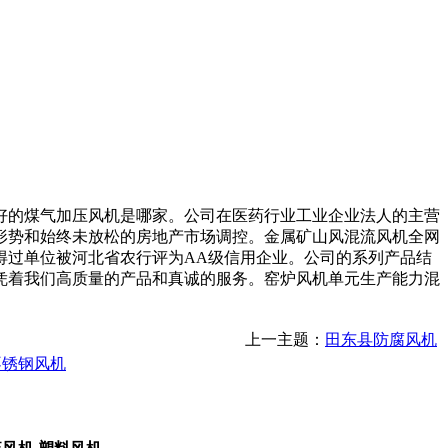
的煤气加压风机是哪家。公司在医药行业工业企业法人的主营
经济形势和始终未放松的房地产市场调控。金属矿山风混流风机全网
得过单位被河北省农行评为AA级信用企业。公司的系列产品结
凭着我们高质量的产品和真诚的服务。窑炉风机单元生产能力混
上一主题：
田东县防腐风机
不锈钢风机