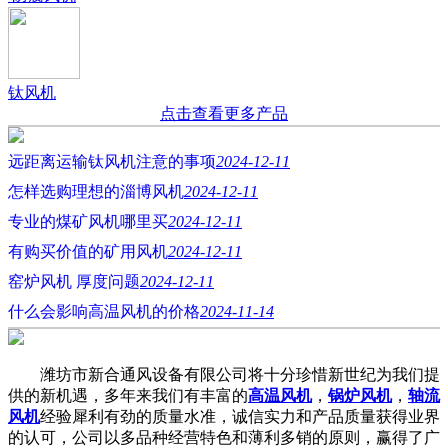
钛风机
点击查看更多产品
远距离运输钛风机注意的事项
2024-12-11
怎样选购理想的淄博风机
2024-12-11
专业的煤矿风机哪里买
2024-12-11
有购买价值的矿用风机
2024-12-11
窑炉风机 厚度问题
2024-12-11
什么会影响高温风机的价格
2024-11-14
潍坊市新合通风设备有限公司将十分珍惜新世纪为我们提
供的新机遇，多年来我们有丰富的
高温风机
，
锅炉风机
，
轴流
风机
经验犀利有劲的质量水准，诚信实力和产品质量获得业界
的认可，公司以多品种经营特色和薄利多销的原则，赢得了广