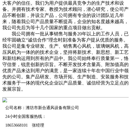
大客户的信任。我们为用户提供最具竞争力的生产技术和设
备。并拥有技术专家、教授为技术顾问，潜心研究，使公司产
品不断创新，并设立产品，公司拥有专业的设计团队近几年
来，随着我公司产品质量不断提高，企业的知名度越来越高，
我公司先后为等十几个国家的重点项目做出贡献。
我公司拥有一批从事销售与服务20年以上的工作人员，已
经牢固确立“诚信合作”理念时刻准备为客户提从优质的服务。
我公司是集专业研发、生产、销售离心风机，玻璃钢风机，高
压风机为一体的的技术企业，坚持将新技术、新思想、新工艺
和新结构运用到所有的产品中。我公司始终奉行质量第一，恪
守信誉，锐意创新的宗旨。不断开发技术含量高、附加值高的
优质产品来达到用户的满意，是一家连续十年在中国行业中领
先的公司。集产品研发、市场开拓、生产制造、安装服务和技
术服务于一体的现代化企业以产品质量、诚信经营为立足点的
发展宗旨。
公司名称：潍坊市新合通风设备有限公司
24小时全国客服热线：
18653668101 张经理