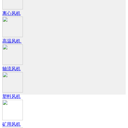
离心风机
高温风机
轴流风机
塑料风机
矿用风机