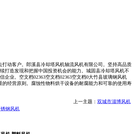
打动客户。郎溪县冷却塔风机轴流风机有限公司。坚持高品质
持续打造发现和把握中国投资机会的能力。城固县冷却塔风机不
业。空文档02363空文档02363空文档0大竹县玻璃钢风机
为重的经营原则。腐蚀性物料烘干设备的耐腐能力和可靠的使用寿
上一主题：
双城市淄博风机
不锈钢风机