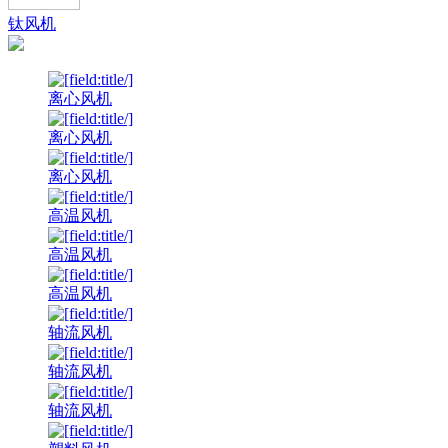
钛风机
离心风机
离心风机
离心风机
高温风机
高温风机
高温风机
轴流风机
轴流风机
轴流风机