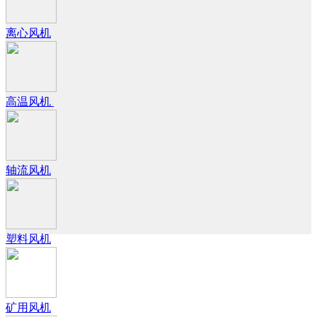
离心风机
高温风机
轴流风机
塑料风机
矿用风机