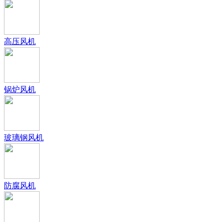
高压风机
锅炉风机
玻璃钢风机
防腐风机